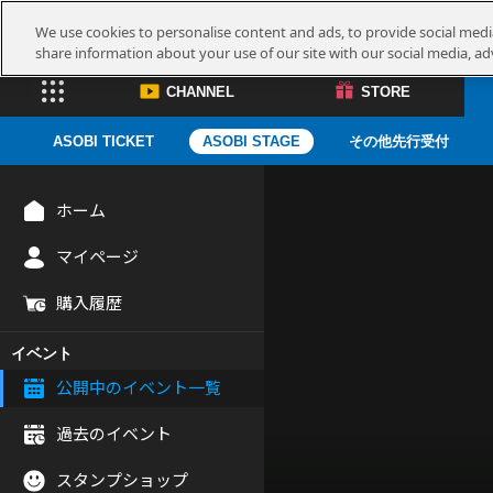
We use cookies to personalise content and ads, to provide social media
share information about your use of our site with our social media, ad
CHANNEL
STORE
ASOBI TICKET
ASOBI STAGE
その他先行受付
ホーム
CHANNEL
STORE
マイページ
ASOBI CHANNEL TOP
ASOBI STORE 
購入履歴
グッズ
イベント
ゲーム
公開中のイベント一覧
電子書籍
過去のイベント
CD / Blu-ray
スタンプショップ