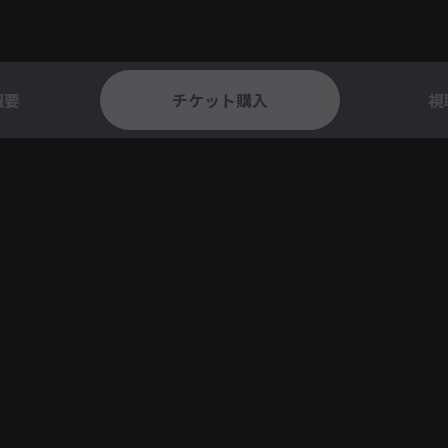
概要
チケット購入
視