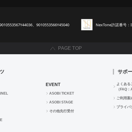
9010553567Y44036、9010553566Y45040
NexTone許諾番号：
PAGE TOP
ツ
サポ
EVENT
よくある
（FAQ：A
NNEL
ASOBI TICKET
ご利用案
ASOBI STAGE
プライバ
その他先行受付
RE