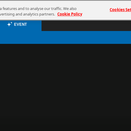
 features and to analyse our traffic. We also
Cookies Se
vertising and analytics partners.
Cookie Policy
EVENT
EVENT
プレミアム会員と
TOP
ASOBI TICKET
ASOBI STAGE
その他先行受付