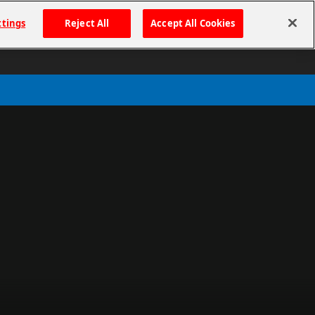
プレミアム会員とは
ttings
Reject All
Accept All Cookies
ホーム
マイページ
購入履歴
は
イベント
公開中のイベント一覧
過去のイベント
スタンプショップ
シリアルコード
プレゼント用コード発行