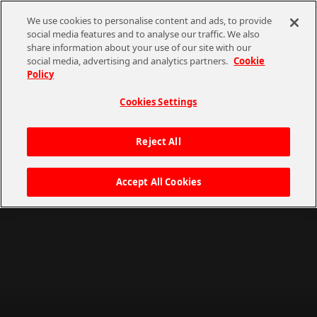
We use cookies to personalise content and ads, to provide
social media features and to analyse our traffic. We also
share information about your use of our site with our
CHANNEL
STORE
EVENT
social media, advertising and analytics partners.
Cookie
ASOBI TICKET
Policy
ASOBI STAGE
その他先行受付
ホーム
Cookies Settings
マイページ
CHANNEL
購入履歴
ASOBI CHANNEL TOP
Reject All
イベント
STORE
Accept All Cookies
公開中のイベント一覧
ASOBI STORE TOP
グッズ
過去のイベント
ゲーム
電子書籍
スタンプショップ
CD / Blu-ray
シリアルコード
プレゼント用コード発行
EVENT