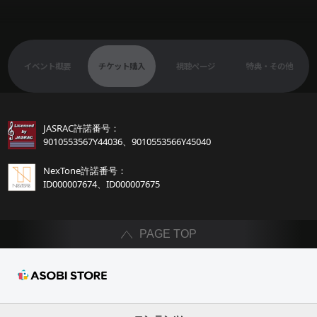
認証済みイベント
ASOBI TICKET
ASOBI STAGE
シリアルコード認証
その他先行受付
イベント概要
チケット購入
視聴ページ
特典・その他
その他
ニュース
プレミアム会員とは
JASRAC許諾番号：
視聴方法
9010553567Y44036、9010553566Y45040
ASOBI STAGEとは
NexTone許諾番号：
ID000007674、ID000007675
よくある質問
バンダイナムコ
PAGE TOP
コイン追加